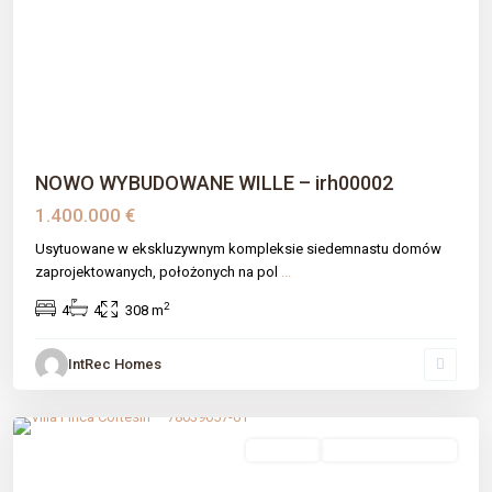
Previous
Next
NOWO WYBUDOWANE WILLE – irh00002
1.400.000 €
Usytuowane w ekskluzywnym kompleksie siedemnastu domów
zaprojektowanych, położonych na pol
...
2
4
4
308 m
IntRec Homes
Pedregales
,
Casares
,
Málaga prov
sprzedaż
Nowe Budownictwo