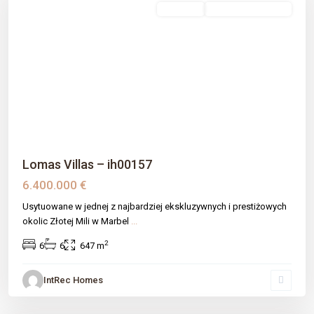
sprzedaż
Nowe Budownictwo
Previous
Next
Lomas Villas – ih00157
6.400.000 €
Usytuowane w jednej z najbardziej ekskluzywnych i prestiżowych
okolic Złotej Mili w Marbel
...
2
6
6
647 m
IntRec Homes
Las Mesas
,
Estepona
,
Málaga prov