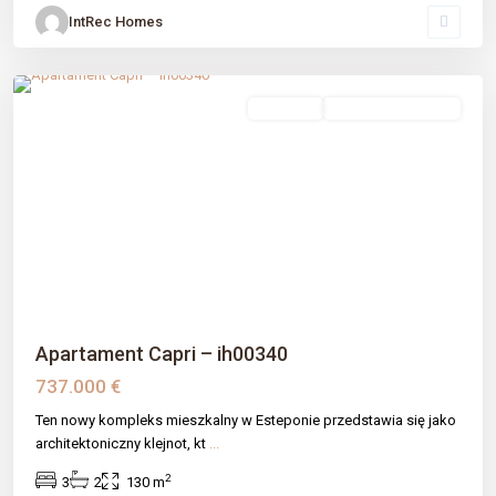
IntRec Homes
La Concha-resina Golf
,
Estepona
,
Málaga prov
sprzedaż
Nowe Budownictwo
Previous
Next
Apartament Capri – ih00340
737.000 €
Ten nowy kompleks mieszkalny w Esteponie przedstawia się jako
architektoniczny klejnot, kt
...
2
3
2
130 m