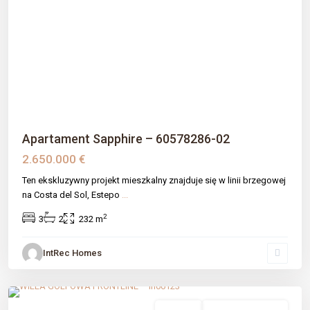
Previous
Next
Apartament Sapphire – 60578286-02
2.650.000 €
Ten ekskluzywny projekt mieszkalny znajduje się w linii brzegowej
na Costa del Sol, Estepo
...
2
3
2
232 m
IntRec Homes
Estepona
,
Estepona
,
Málaga prov
sprzedaż
Nowe Budownictwo