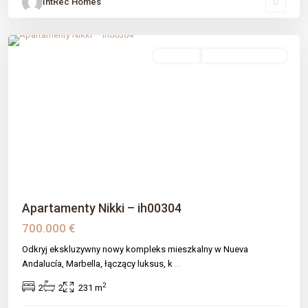
IntRec Homes
La Cerquilla
,
Málaga prov
,
Marbella
sprzedaż
Nowe Budownictwo
Previous
Next
Apartamenty Nikki – ih00304
700.000 €
Odkryj ekskluzywny nowy kompleks mieszkalny w Nueva
Andalucía, Marbella, łączący luksus, k
...
2
2
2
231 m