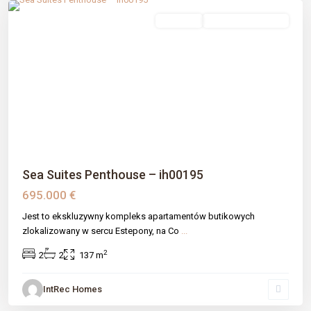
sprzedaż
Nowe Budownictwo
Previous
Next
Sea Suites Penthouse – ih00195
695.000 €
Jest to ekskluzywny kompleks apartamentów butikowych
zlokalizowany w sercu Estepony, na Co
...
2
2
2
137 m
IntRec Homes