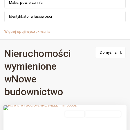
Więcej opcji wyszukiwania
Nieruchomości
Domyślna
wymienione
wNowe
budownictwo
Estepona Golf
,
Estepona
,
Málaga prov
sprzedaż
Nowe Budownictwo