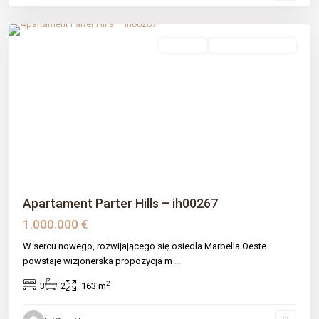
Málaga prov
sprzedaż
Nowe Budownictwo
Previous
Next
Apartament Parter Hills – ih00267
1.000.000 €
W sercu nowego, rozwijającego się osiedla Marbella Oeste
powstaje wizjonerska propozycja m
...
2
3
2
163 m