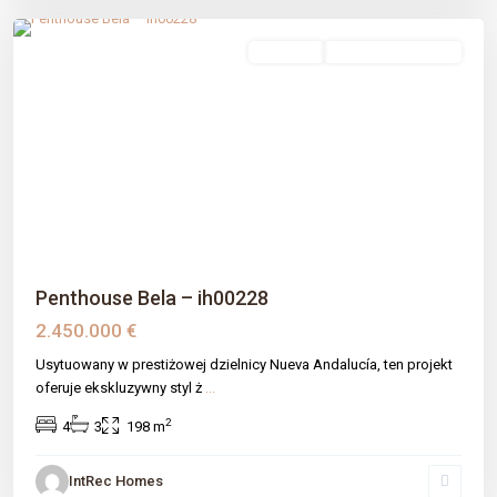
Nueva Andalucia
,
Málaga prov
,
Marbella
sprzedaż
Nowe Budownictwo
Previous
Next
Penthouse Bela – ih00228
2.450.000 €
Usytuowany w prestiżowej dzielnicy Nueva Andalucía, ten projekt
oferuje ekskluzywny styl ż
...
2
4
3
198 m
IntRec Homes