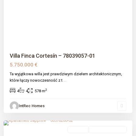
Previous
Next
Villa Finca Cortesín – 78039057-01
5.750.000 €
Ta wyjątkowa willa jest prawdziwym dziełem architektonicznym,
które łączy nowoczesność z t
...
2
4
4
578 m
IntRec Homes
Guadalobón
,
Estepona
,
Málaga prov
sprzedaż
Nowe Budownictwo