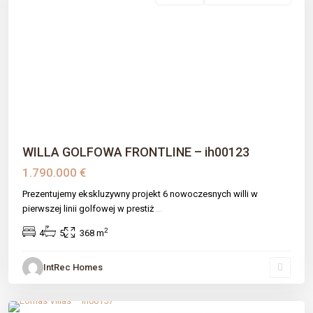
Previous
Next
WILLA GOLFOWA FRONTLINE – ih00123
1.790.000 €
Prezentujemy ekskluzywny projekt 6 nowoczesnych willi w
pierwszej linii golfowej w prestiż
...
2
4
5
368 m
IntRec Homes
Las Lomas De Río Verde
,
Málaga prov
,
Marbella