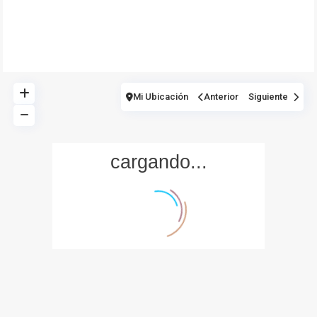
Mirador Del Mar Local 35 Bahia de Casares Estepona
Malaga
+34 621 082 696
info@intrechomes.com
Mi Ubicación
Anterior
Siguiente
cargando...