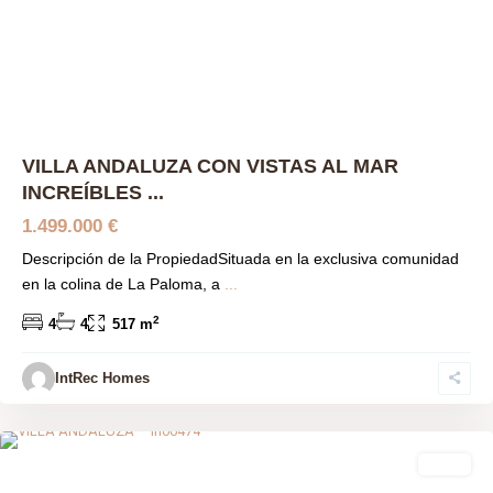
Previous
Next
VILLA ANDALUZA CON VISTAS AL MAR
INCREÍBLES ...
1.499.000 €
Descripción de la PropiedadSituada en la exclusiva comunidad
en la colina de La Paloma, a
...
2
4
4
517 m
IntRec Homes
El Paraíso
,
Benahavís
,
Málaga prov
venta