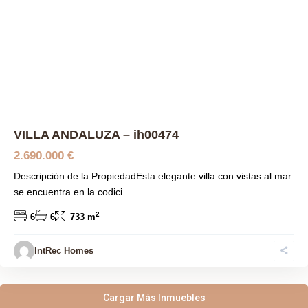
Previous
Next
VILLA ANDALUZA – ih00474
2.690.000 €
Descripción de la PropiedadEsta elegante villa con vistas al mar
se encuentra en la codici
...
2
6
6
733 m
IntRec Homes
Cargar Más Inmuebles