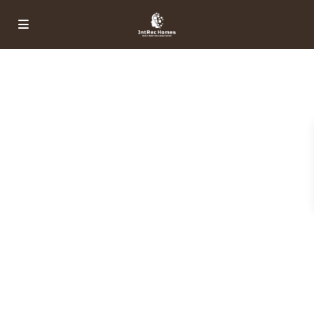
Invierte Bien, Vive Mejor
Encontramos la
casa de tus sueños