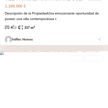
1.100.000 €
Descripción de la PropiedadUna emocionante oportunidad de
poseer una villa contemporánea c
...
2
4
3
217 m
IntRec Homes
Montemayor-marbella Club
,
Benahavís
,
Málaga prov
venta
Obra Nueva
Previous
Next