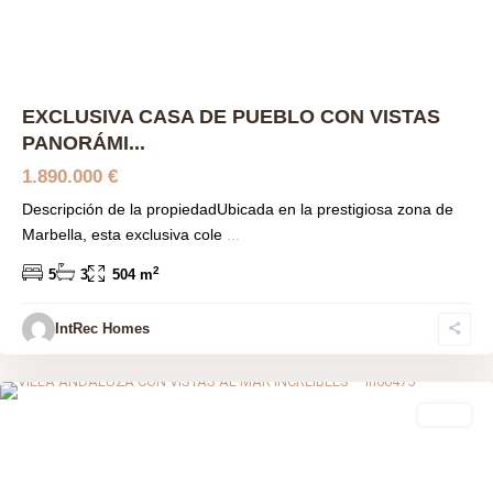
EXCLUSIVA CASA DE PUEBLO CON VISTAS
PANORÁMI...
1.890.000 €
Descripción de la propiedadUbicada en la prestigiosa zona de
Marbella, esta exclusiva cole
...
2
5
3
504 m
IntRec Homes
Bahia De Las Rocas
,
Málaga prov
,
Manilva
venta