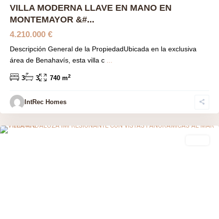
VILLA MODERNA LLAVE EN MANO EN
MONTEMAYOR &#...
4.210.000 €
Descripción General de la PropiedadUbicada en la exclusiva
área de Benahavís, esta villa c
...
2
3
3
740 m
IntRec Homes
Bahia Dorada
,
Estepona
,
Málaga prov
venta
Previous
Next