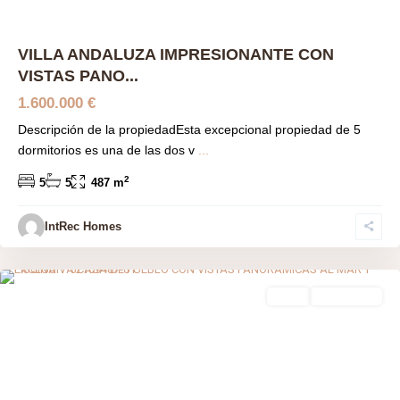
VILLA ANDALUZA IMPRESIONANTE CON
VISTAS PANO...
1.600.000 €
Descripción de la propiedadEsta excepcional propiedad de 5
dormitorios es una de las dos v
...
2
5
5
487 m
IntRec Homes
Valdeolletas-las Cancelas-xarblanca
,
Málaga prov
,
Marbella
venta
Obra Nueva
Previous
Next