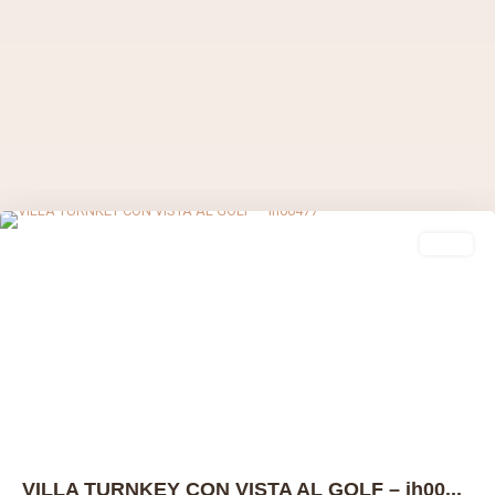
Valle Romano
,
Estepona
,
Málaga prov
venta
Previous
Next
VILLA TURNKEY CON VISTA AL GOLF – ih00...