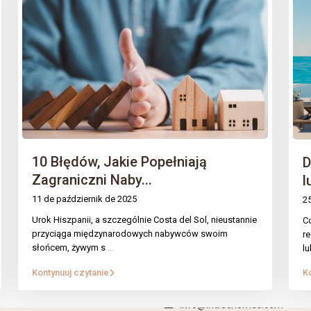
10 Błędów, Jakie Popełniają
D
Zagraniczni Naby...
l
11 de październik de 2025
2
Urok Hiszpanii, a szczególnie Costa del Sol, nieustannie
Co
Y
KONTAKT
przyciąga międzynarodowych nabywców swoim
r
słońcem, żywym s
...
l
uchomości
Mirador Del Mar Local 35 Bahi
Kontynuuj czytanie
K
Casares Estepona Malaga
 usługi
+34 621 082 696
info@intrechomes.com