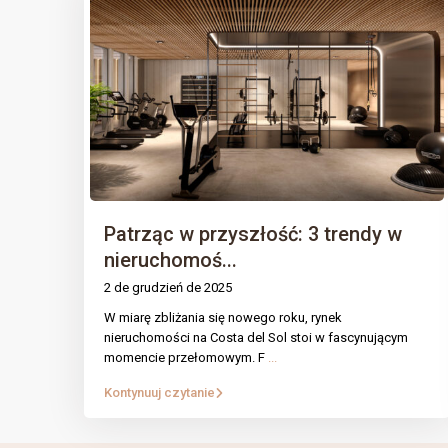
Patrząc w przyszłość: 3 trendy w
nieruchomoś...
2 de grudzień de 2025
W miarę zbliżania się nowego roku, rynek
STRON
IntRec Homes
łączy świat nieruchomości
nieruchomości na Costa del Sol stoi w fascynującym
momencie przełomowym. F
...
z przedsiębiorczością. Kupujemy,
Nier
sprzedajemy i inwestujemy w
Kontynuuj czytanie
Nasze
nieruchomości oraz startupy, tworząc
wartość z celem w każdej transakcji.
Blog