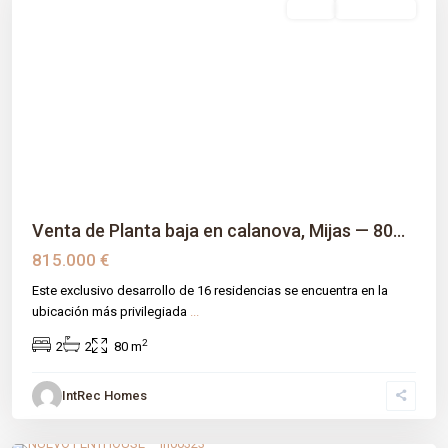
venta
Obra Nueva
Previous
Next
Venta de Planta baja en calanova, Mijas — 80...
815.000 €
Este exclusivo desarrollo de 16 residencias se encuentra en la
ubicación más privilegiada
...
2
2
2
80 m
IntRec Homes
Calanova
,
Málaga prov
,
Mijas