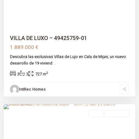
VILLA DE LUXO – 49425759-01
1.889.000 €
Descubra las exclusivas Villas de Lujo en Cala de Mijas, un nuevo
desarrollo de 19 viviend
...
2
3
3
727 m
IntRec Homes
Calanova
,
Málaga prov
,
Mijas
venta
Obra Nueva