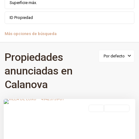
Más opciones de búsqueda
Propiedades
Por defecto
anunciadas en
Calanova
Calanova
,
Málaga prov
,
Mijas
venta
Obra Nueva
Previous
Next