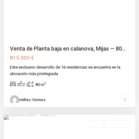
Previous
Next
Venta de Planta baja en calanova, Mijas — 80...
815.000 €
Este exclusivo desarrollo de 16 residencias se encuentra en la
ubicación más privilegiada
...
2
2
2
80 m
IntRec Homes
Calanova
,
Málaga prov
,
Mijas
venta
Obra Nueva