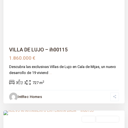
Previous
Next
VILLA DE LUJO – ih00115
1.860.000 €
Descubra las exclusivas Villas de Lujo en Cala de Mijas, un nuevo
desarrollo de 19 viviend
...
2
3
3
727 m
IntRec Homes
Calanova
,
Málaga prov
,
Mijas
venta
Obra Nueva