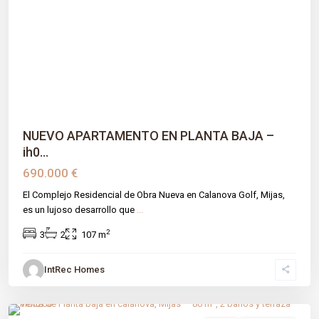
Previous
Next
NUEVO APARTAMENTO EN PLANTA BAJA –
ih0...
690.000 €
El Complejo Residencial de Obra Nueva en Calanova Golf, Mijas,
es un lujoso desarrollo que
...
2
3
2
107 m
IntRec Homes
Calanova
,
Málaga prov
,
Mijas