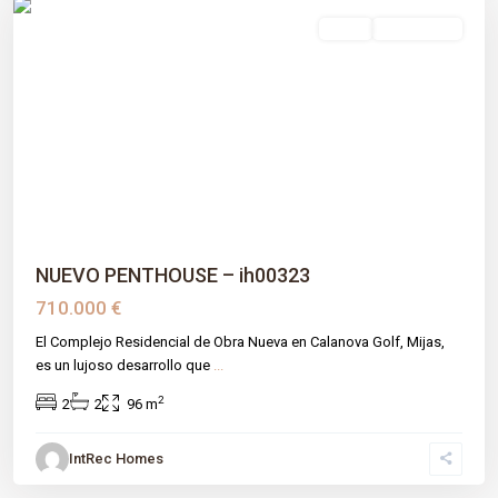
venta
Obra Nueva
Previous
Next
NUEVO PENTHOUSE – ih00323
710.000 €
El Complejo Residencial de Obra Nueva en Calanova Golf, Mijas,
es un lujoso desarrollo que
...
2
2
2
96 m
IntRec Homes