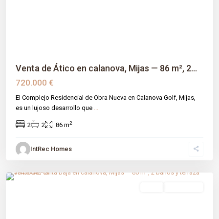
Previous
Next
Venta de Ático en calanova, Mijas — 86 m², 2...
720.000 €
El Complejo Residencial de Obra Nueva en Calanova Golf, Mijas,
es un lujoso desarrollo que
...
2
2
2
86 m
IntRec Homes
Calanova
,
Málaga prov
,
Mijas
venta
Obra Nueva