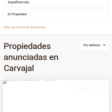
Más opciones de búsqueda
Propiedades
Por defecto
anunciadas en
Carvajal
Carvajal
,
Fuengirola
,
Málaga prov
venta
Obra Nueva
Previous
Next