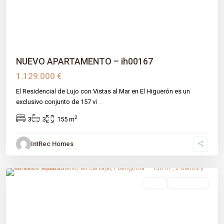
NUEVO APARTAMENTO – ih00167
1.129.000 €
El Residencial de Lujo con Vistas al Mar en El Higuerón es un
exclusivo conjunto de 157 vi
...
2
3
3
155 m
IntRec Homes
Carvajal
,
Fuengirola
,
Málaga prov
venta
Obra Nueva