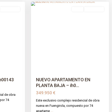
Obra Nueva
venta
Obra Nueva
Previous
Next
NUEVO APARTAMENTO EN
h00143
PLANTA BAJA – ih0...
349.950 €
ial de obra
por 74
Este exclusivo complejo residencial de obra
nueva en Fuengirola, compuesto por 74
apartame
...