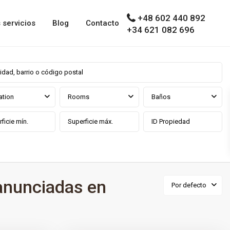
+48 602 440 892
 servicios
Blog
Contacto
+34 621 082 696
ation
Rooms
Baños
anunciadas en
Por defecto
0
 prov
Los Pacos
,
Fuengirola
,
Málaga prov