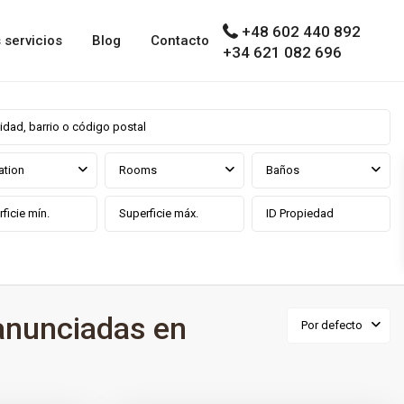
+48 602 440 892
 servicios
Blog
Contacto
+34 621 082 696
ation
Rooms
Baños
anunciadas en
Por defecto
0
as
Mijas Pueblo
,
Málaga prov
,
Mijas