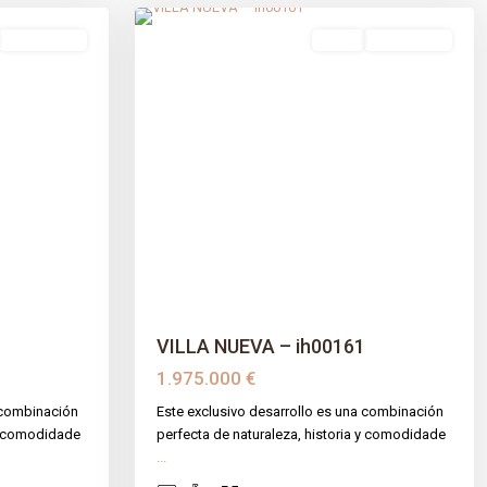
Obra Nueva
venta
Obra Nueva
Previous
Next
VILLA NUEVA – ih00161
1.975.000 €
 combinación
Este exclusivo desarrollo es una combinación
 y comodidade
perfecta de naturaleza, historia y comodidade
...