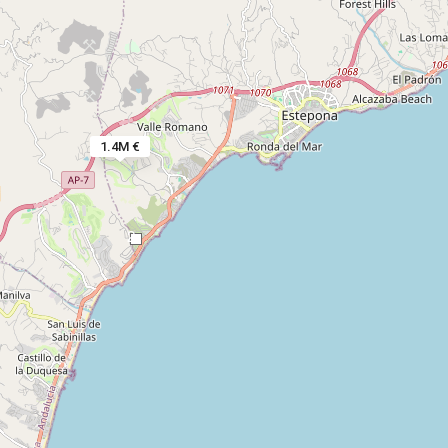
1.4M €
2