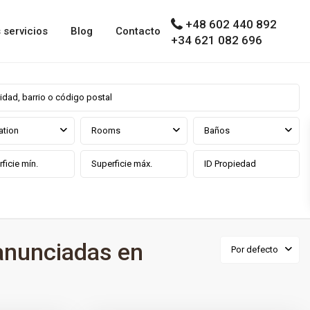
+48 602 440 892
 servicios
Blog
Contacto
+34 621 082 696
ation
Rooms
Baños
anunciadas en
Por defecto
0
ga prov
La Galera
,
Estepona
,
Málaga prov