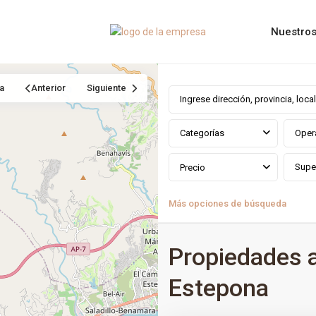
Nuestros
a
Anterior
Siguiente
Categorías
Oper
Precio
Más opciones de búsqueda
Propiedades 
Estepona
0
Estepona Golf
,
Estepona
,
Mála