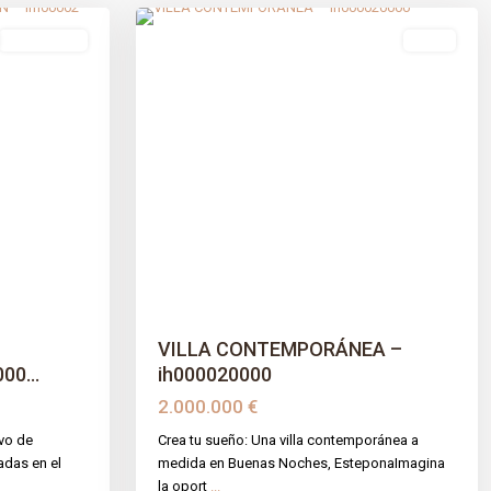
Obra Nueva
venta
Next
Previous
Next
VILLA CONTEMPORÁNEA –
0...
ih000020000
2.000.000 €
ivo de
Crea tu sueño: Una villa contemporánea a
adas en el
medida en Buenas Noches, EsteponaImagina
la oport
...