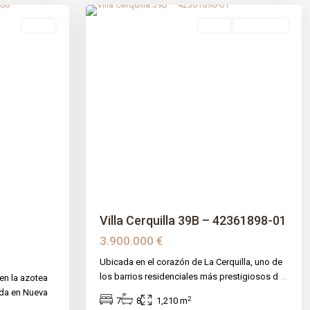
venta
venta
Obra Nueva
Next
Previous
Next
Villa Cerquilla 39B – 42361898-01
3.900.000 €
Ubicada en el corazón de La Cerquilla, uno de
los barrios residenciales más prestigiosos d
...
en la azotea
da en Nueva
2
7
8
1,210 m