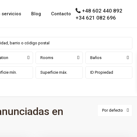
+48 602 440 892
 servicios
Blog
Contacto
+34 621 082 696
ation
Rooms
Baños
anunciadas en
Por defecto
0
Marbella
Las Brisas
,
Málaga prov
,
Marbella