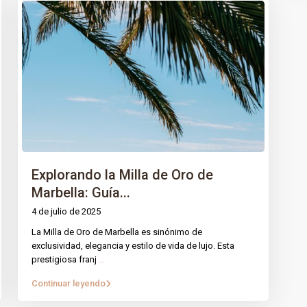
S
CONTACTO
iedades
Mirador Del Mar Local 35 Bahi
Explorando la Milla de Oro de
Casares Estepona Malaga
ros servicios
Marbella: Guía...
+34 621 082 696
info@intrechomes.com
4 de julio de 2025
acto
La Milla de Oro de Marbella es sinónimo de
 Legal
exclusividad, elegancia y estilo de vida de lujo. Esta
prestigiosa franj
...
ica de Cookies
Continuar leyendo