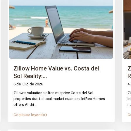
Zillow Home Value vs. Costa del
Z
Sol Reality:...
R
6 de julio de 2026
4 
Zillow's valuations often misprice Costa del Sol
Zi
properties due to local market nuances. IntRec Homes
I
offers AI-dri
...
n
Continuar leyendo
C