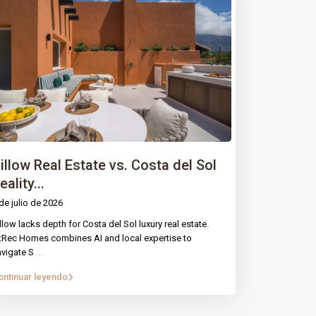
illow Real Estate vs. Costa del Sol
eality...
de julio de 2026
llow lacks depth for Costa del Sol luxury real estate.
ntRec Homes combines AI and local expertise to
avigate S
...
ontinuar leyendo