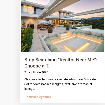
PÁGINA
IntRec Homes
conecta el mundo
inmobiliario con el emprendimiento.
Prop
Compramos, vendemos e invertimos en
Stop Searching “Realtor Near Me”:
Nuest
propiedades y startups, creando valor con
Choose a T...
propósito en cada transacción.
Blog
2 de julio de 2026
Cont
Tecnología, confianza e innovación.
Choose a tech-driven real estate advisor on Costa del
Aviso
Sol for data-backed insights, exclusive off-market
listings,
...
Polít
Continuar leyendo