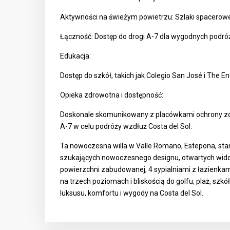
Aktywności na świeżym powietrzu: Szlaki spacerowe 
Łączność: Dostęp do drogi A-7 dla wygodnych podróży
Edukacja:
Dostęp do szkół, takich jak Colegio San José i The Eng
Opieka zdrowotna i dostępność:
Doskonale skomunikowany z placówkami ochrony zd
A-7 w celu podróży wzdłuż Costa del Sol.
Ta nowoczesna willa w Valle Romano, Estepona, st
szukających nowoczesnego designu, otwartych widokó
powierzchni zabudowanej, 4 sypialniami z łazienka
na trzech poziomach i bliskością do golfu, plaż, sz
luksusu, komfortu i wygody na Costa del Sol.