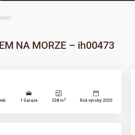
h00473
EM NA MORZE – ih00473
2
nki
1 Garaże
538 m
Rok výroby:2025