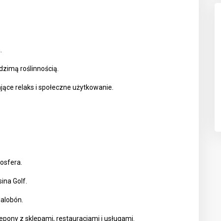
.
zimą roślinnością.
ące relaks i społeczne użytkowanie.
osfera.
ina Golf.
alobón.
pony z sklepami, restauracjami i usługami.