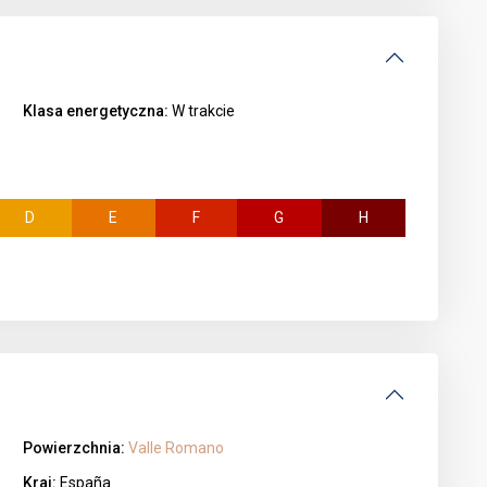
Klasa energetyczna:
W trakcie
D
E
F
G
H
Powierzchnia:
Valle Romano
Kraj:
España