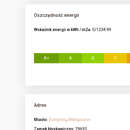
Oszczędność energii
Wskaźnik energii w kWh / m2a:
0/1234.99
A+
A
B
C
Adres
Miasto:
Estepona
,
Málaga prov
Zamek błyskawiczny:
29693