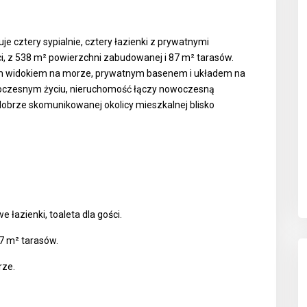
e cztery sypialnie, cztery łazienki z prywatnymi
ci, z 538 m² powierzchni zabudowanej i 87 m² tarasów.
tym widokiem na morze, prywatnym basenem i układem na
oczesnym życiu, nieruchomość łączy nowoczesną
dobrze skomunikowanej okolicy mieszkalnej blisko
e łazienki, toaleta dla gości.
7 m² tarasów.
rze.