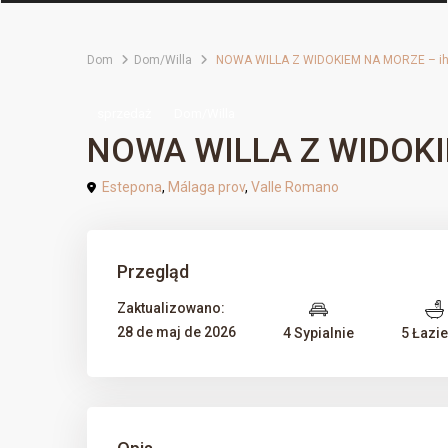
Dom
Dom/Willa
NOWA WILLA Z WIDOKIEM NA MORZE – i
sprzedaż
Dom/Willa
NOWA WILLA Z WIDOKI
Estepona
,
Málaga prov
,
Valle Romano
Przegląd
Zaktualizowano:
28 de maj de 2026
4 Sypialnie
5 Łazie