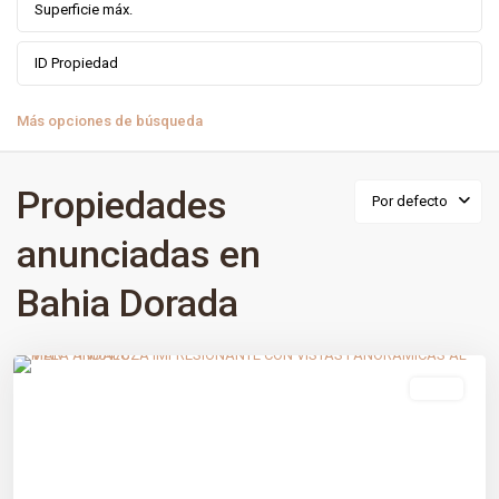
Más opciones de búsqueda
Propiedades
Por defecto
anunciadas en
Bahia Dorada
Bahia Dorada
,
Estepona
,
Málaga prov
venta
Previous
Next