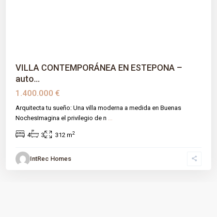
Previous
Next
VILLA CONTEMPORÁNEA EN ESTEPONA –
auto...
1.400.000 €
Arquitecta tu sueño: Una villa moderna a medida en Buenas
NochesImagina el privilegio de n
...
2
4
3
312 m
IntRec Homes