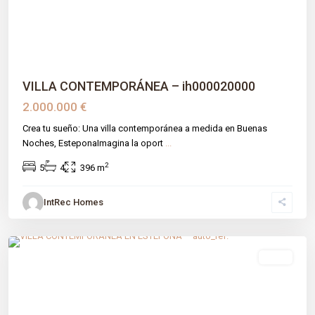
VILLA CONTEMPORÁNEA – ih000020000
2.000.000 €
Crea tu sueño: Una villa contemporánea a medida en Buenas
Noches, EsteponaImagina la oport
...
2
5
4
396 m
IntRec Homes
La Galera
,
Estepona
,
Málaga prov
venta