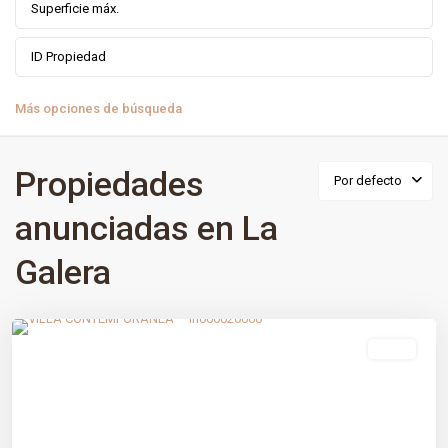
Más opciones de búsqueda
Propiedades
Por defecto
anunciadas en La
Galera
La Galera
,
Estepona
,
Málaga prov
venta
Previous
Next