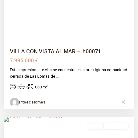
Previous
Next
VILLA CON VISTA AL MAR – ih00071
7.995.000 €
Esta impresionante villa se encuentra en la prestigiosa comunidad
cerrada de Las Lomas de
...
2
5
5
868 m
IntRec Homes
Lomas De Marbella Club
,
Málaga prov
,
Marbella
venta
Obra Nueva