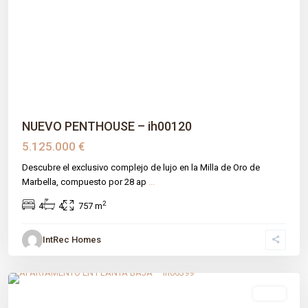
Previous
Next
NUEVO PENTHOUSE – ih00120
5.125.000 €
Descubre el exclusivo complejo de lujo en la Milla de Oro de
Marbella, compuesto por 28 ap
...
2
4
4
757 m
IntRec Homes
Lomas De Marbella Club
,
Málaga prov
,
Marbella
venta