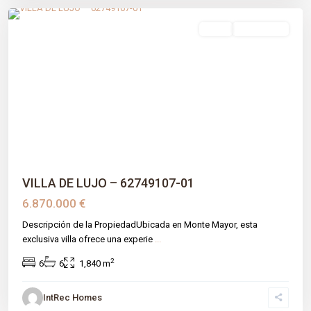
venta
Obra Nueva
Previous
Next
VILLA DE LUJO – 62749107-01
6.870.000 €
Descripción de la PropiedadUbicada en Monte Mayor, esta
exclusiva villa ofrece una experie
...
2
6
6
1,840 m
IntRec Homes