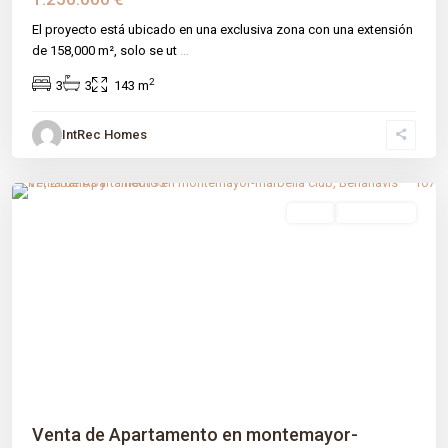
El proyecto está ubicado en una exclusiva zona con una extensión
de 158,000 m², solo se ut
...
2
3
3
143 m
IntRec Homes
Montemayor-marbella Club
,
Benahavís
,
Málaga prov
venta
Obra Nueva
Previous
Next
Venta de Apartamento en montemayor-