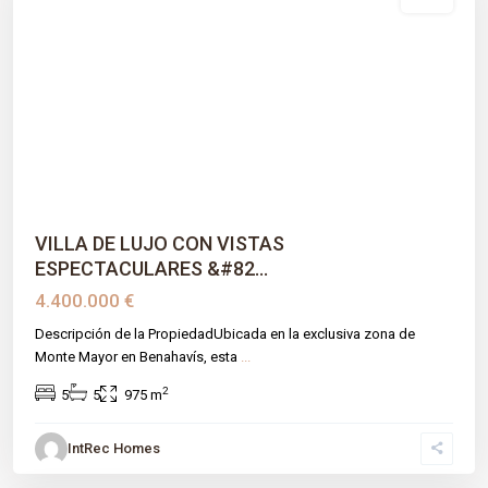
venta
Previous
Next
VILLA DE LUJO CON VISTAS
ESPECTACULARES &#82...
4.400.000 €
Descripción de la PropiedadUbicada en la exclusiva zona de
Monte Mayor en Benahavís, esta
...
2
5
5
975 m
IntRec Homes
Montemayor-marbella Club
,
Benahavís
,
Málaga prov