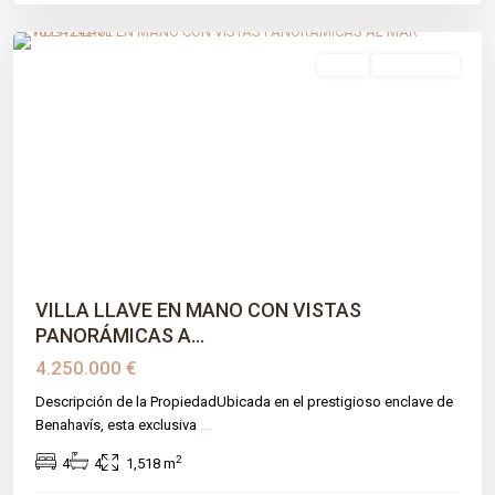
Montemayor-marbella Club
,
Benahavís
,
Málaga prov
venta
Obra Nueva
Previous
Next
VILLA LLAVE EN MANO CON VISTAS
PANORÁMICAS A...
4.250.000 €
Descripción de la PropiedadUbicada en el prestigioso enclave de
Benahavís, esta exclusiva
...
2
4
4
1,518 m