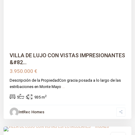
Previous
Next
VILLA DE LUJO CON VISTAS IMPRESIONANTES
&#82...
3.950.000 €
Descripción de la PropiedadCon gracia posada a lo largo de las
estribaciones en Monte Mayo
...
2
5
5
935 m
IntRec Homes
Montemayor-marbella Club
,
Benahavís
,
Málaga prov