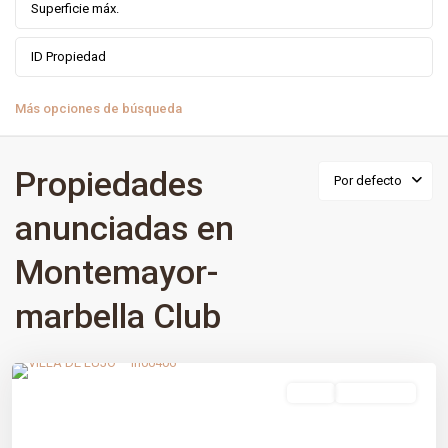
Más opciones de búsqueda
Propiedades
Por defecto
anunciadas en
Montemayor-
marbella Club
Montemayor-marbella Club
,
Benahavís
,
Málaga prov
venta
Obra Nueva