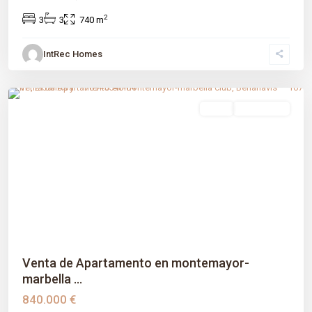
2
3
3
740 m
IntRec Homes
Montemayor-marbella Club
,
Benahavís
,
Málaga prov
venta
Obra Nueva
Previous
Next
Venta de Apartamento en montemayor-
marbella ...
840.000 €