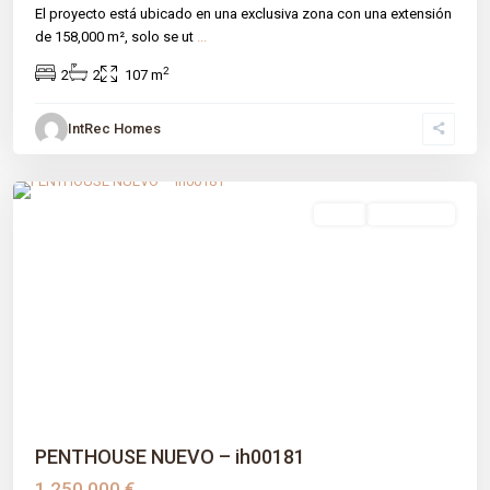
El proyecto está ubicado en una exclusiva zona con una extensión
de 158,000 m², solo se ut
...
2
2
2
107 m
IntRec Homes
Montemayor-marbella Club
,
Benahavís
,
Málaga prov
venta
Obra Nueva
Previous
Next
PENTHOUSE NUEVO – ih00181
1.250.000 €