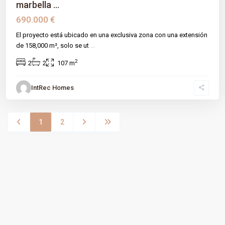
marbella ...
690.000 €
El proyecto está ubicado en una exclusiva zona con una extensión
de 158,000 m², solo se ut
...
2
2
2
107 m
IntRec Homes
1
2
Español