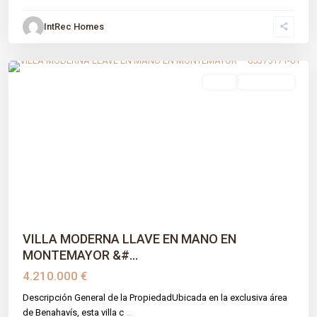
IntRec Homes
Montemayor-marbella Club
,
Benahavís
,
Málaga prov
venta
Obra Nueva
Previous
Next
VILLA MODERNA LLAVE EN MANO EN
MONTEMAYOR &#...
4.210.000 €
Descripción General de la PropiedadUbicada en la exclusiva área
de Benahavís, esta villa c
...