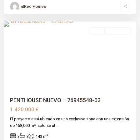
IntRec Homes
Montemayor-marbella Club
,
Benahavís
,
Málaga prov
venta
Obra Nueva
Previous
Next
PENTHOUSE NUEVO – 76945548-03
1.420.000 €
El proyecto está ubicado en una exclusiva zona con una extensión
de 158,000 m², solo se ut
...
2
3
3
143 m