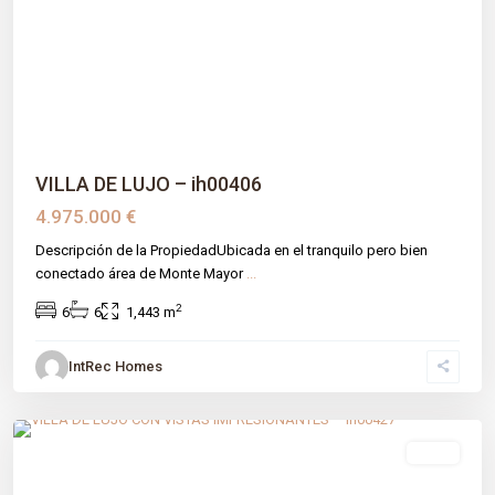
Previous
Next
VILLA DE LUJO – ih00406
4.975.000 €
Descripción de la PropiedadUbicada en el tranquilo pero bien
conectado área de Monte Mayor
...
2
6
6
1,443 m
IntRec Homes
Montemayor-marbella Club
,
Benahavís
,
Málaga prov
venta