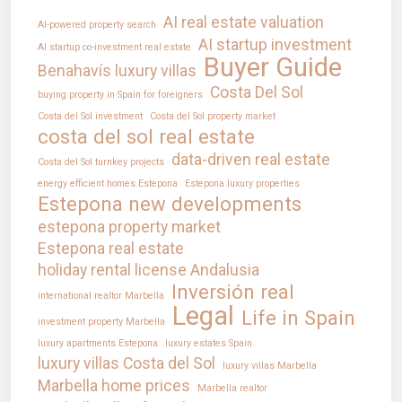
Contacto
AI real estate valuation
AI-powered property search
Aviso Legal
AI startup investment
AI startup co-investment real estate
Buyer Guide
Política de Cookies
Benahavís luxury villas
Costa Del Sol
buying property in Spain for foreigners
CONTACTO
Costa del Sol investment
Costa del Sol property market
costa del sol real estate
Mirador Del Mar Local 35 Bahia de Casares Estepona
data-driven real estate
Costa del Sol turnkey projects
Malaga
+34 621 082 696
energy efficient homes Estepona
Estepona luxury properties
Estepona new developments
info@intrechomes.com
estepona property market
Estepona real estate
holiday rental license Andalusia
Inversión real
international realtor Marbella
Legal
Life in Spain
investment property Marbella
luxury apartments Estepona
luxury estates Spain
luxury villas Costa del Sol
luxury villas Marbella
Marbella home prices
Marbella realtor