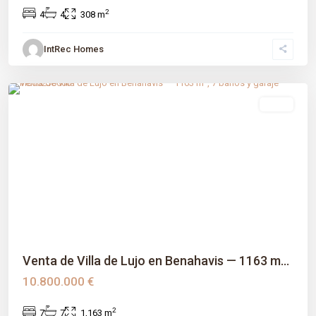
2
4
4
308 m
IntRec Homes
El Madroñal
,
Benahavís
,
Málaga prov
venta
Previous
Next
Venta de Villa de Lujo en Benahavis — 1163 m...
10.800.000 €
2
7
7
1,163 m