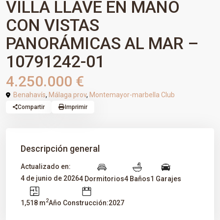
VILLA LLAVE EN MANO
CON VISTAS
PANORÁMICAS AL MAR –
10791242-01
4.250.000 €
Benahavís
,
Málaga prov
,
Montemayor-marbella Club
Compartir
Imprimir
Descripción general
Actualizado en:
4 de junio de 2026
4 Dormitorios
4 Baños
1 Garajes
2
1,518 m
Año Construcción:2027