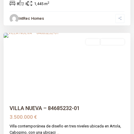
2
8
8
1,445 m
IntRec Homes
La Reserva De Marbella
,
Málaga prov
,
Marbella
venta
Obra Nueva
Previous
Next
VILLA NUEVA – 84685232-01
3.500.000 €
Villa contemporánea de diseño en tres niveles ubicada en Artola,
Cabopino, con una ubicaci
...