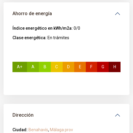
Ahorro de energía
Índice energético en kWh/m2a:
0/0
Clase energética:
En trámites
A+
A
B
C
D
E
F
G
H
Dirección
Ciudad:
Benahavís
,
Málaga prov