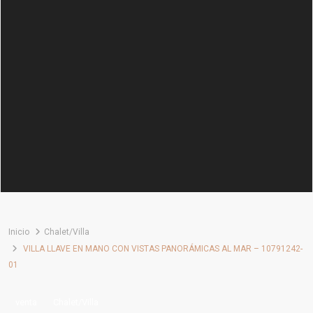
Inicio
Chalet/Villa
VILLA LLAVE EN MANO CON VISTAS PANORÁMICAS AL MAR – 10791242-
01
venta
Chalet/Villa