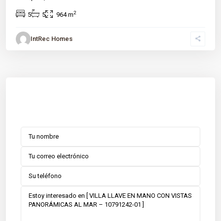
2
5
5
964 m
IntRec Homes