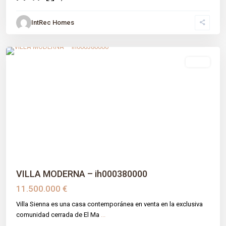
IntRec Homes
El Madroñal
,
Benahavís
,
Málaga prov
venta
Previous
Next
VILLA MODERNA – ih000380000
11.500.000 €
Villa Sienna es una casa contemporánea en venta en la exclusiva
comunidad cerrada de El Ma
...