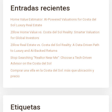
Entradas recientes
Home Value Estimator: AI-Powered Valuations for Costa del
Sol Luxury Real Estate
Zillow Home Value vs. Costa del Sol Reality: Smarter Valuation
for Global Investors
Zillow Real Estate vs. Costa del Sol Reality: A Data-Driven Path
IntRec Homes
conecta el mundo inmobiliario con el
to Luxury and AI-Backed Returns
emprendimiento. Compramos, vendemos e invertimos en
Stop Searching “Realtor Near Me”: Choose a Tech-Driven
propiedades y startups, creando valor con propósito en cada
Advisor on the Costa del Sol
transacción.
Comprar una villa en la Costa del Sol: más que ubicación y
Tecnología, confianza e innovación.
precio
PÁGINAS
Propiedades
Nuestros servicios
Etiquetas
Blog