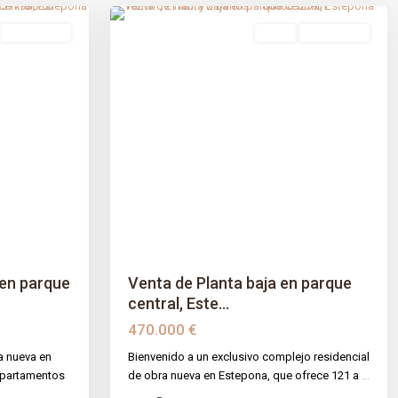
Obra Nueva
venta
Obra Nueva
Next
Previous
Next
en parque
Venta de Planta baja en parque
central, Este...
470.000 €
a nueva en
Bienvenido a un exclusivo complejo residencial
apartamentos
de obra nueva en Estepona, que ofrece 121 a
...