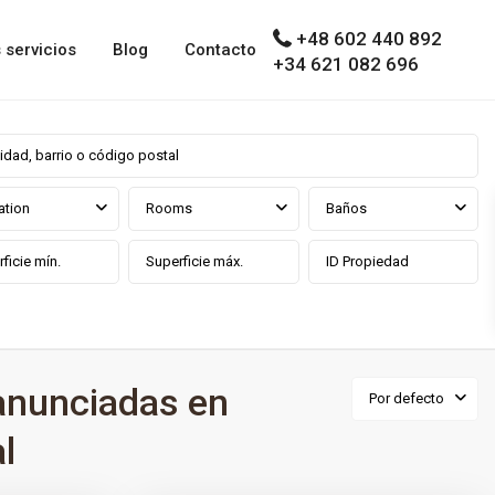
+48 602 440 892
 servicios
Blog
Contacto
+34 621 082 696
ation
Rooms
Baños
anunciadas en
Por defecto
l
0
ga prov
Parque Central
,
Estepona
,
Málaga prov