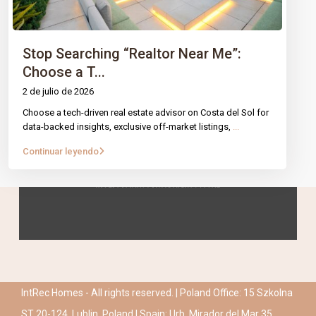
Stop Searching “Realtor Near Me”:
Choose a T...
2 de julio de 2026
Choose a tech-driven real estate advisor on Costa del Sol for
data-backed insights, exclusive off-market listings,
...
Continuar leyendo
IntRec Homes - All rights reserved. | Poland Office: 15 Szkolna
ST 20-124, Lublin, Poland | Spain: Urb. Mirador del Mar 35,