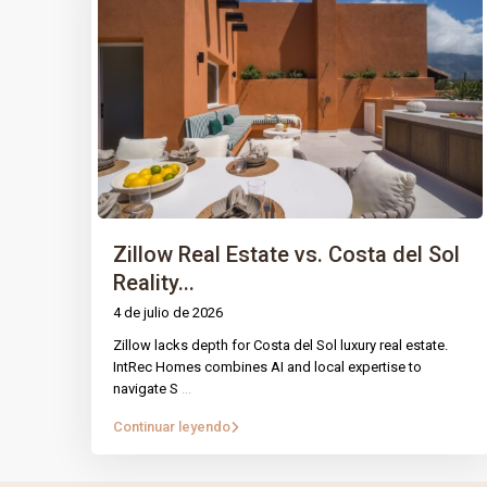
Zillow Real Estate vs. Costa del Sol
Reality...
4 de julio de 2026
Zillow lacks depth for Costa del Sol luxury real estate.
PÁGINA
IntRec Homes
conecta el mundo
IntRec Homes combines AI and local expertise to
navigate S
...
inmobiliario con el emprendimiento.
Prop
Compramos, vendemos e invertimos en
Continuar leyendo
Nuest
propiedades y startups, creando valor con
propósito en cada transacción.
Blog