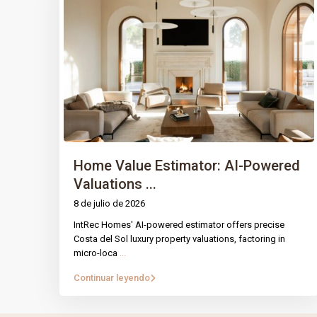
Home Value Estimator: AI-Powered
Valuations ...
8 de julio de 2026
IntRec Homes' AI-powered estimator offers precise
PÁGINA
IntRec Homes
conecta el mundo
Costa del Sol luxury property valuations, factoring in
micro-loca
...
inmobiliario con el emprendimiento.
Prop
Compramos, vendemos e invertimos en
Continuar leyendo
Nuest
propiedades y startups, creando valor con
propósito en cada transacción.
Blog