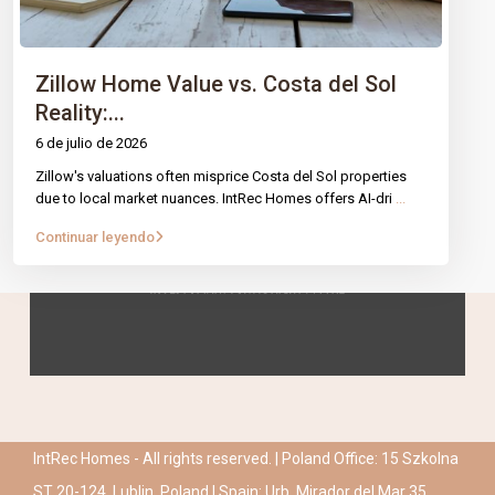
Zillow Home Value vs. Costa del Sol
Reality:...
6 de julio de 2026
Zillow's valuations often misprice Costa del Sol properties
due to local market nuances. IntRec Homes offers AI-dri
...
Continuar leyendo
IntRec Homes - All rights reserved. | Poland Office: 15 Szkolna
ST 20-124, Lublin, Poland | Spain: Urb. Mirador del Mar 35,