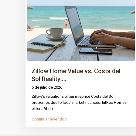
Zillow Home Value vs. Costa del
Sol Reality:...
6 de julio de 2026
Zillow's valuations often misprice Costa del Sol
PÁGINA
IntRec Homes
conecta el mundo
properties due to local market nuances. IntRec Homes
offers AI-dri
...
inmobiliario con el emprendimiento.
Prop
Compramos, vendemos e invertimos en
Continuar leyendo
Nuest
propiedades y startups, creando valor con
propósito en cada transacción.
Blog