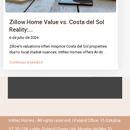
Zillow Home Value vs. Costa del Sol
Reality:...
6 de julio de 2026
Zillow's valuations often misprice Costa del Sol properties
due to local market nuances. IntRec Homes offers AI-dri
...
Continuar leyendo
IntRec Homes - All rights reserved. | Poland Office: 15 Szkolna
ST 20-124, Lublin, Poland | Spain: Urb. Mirador del Mar 35,