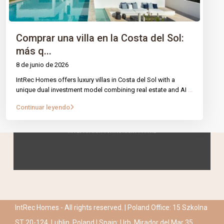
Comprar una villa en la Costa del Sol:
más q...
8 de junio de 2026
IntRec Homes offers luxury villas in Costa del Sol with a
unique dual investment model combining real estate and AI
...
Continuar leyendo
IntRec Homes - All rights reserved. | Poland Office: 15 Szkolna
ST 20-124, Lublin, Poland | Spain: Urb. Mirador del Mar 35,