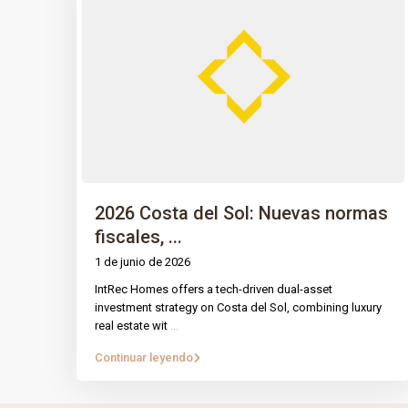
2026 Costa del Sol: Nuevas normas
fiscales, ...
1 de junio de 2026
IntRec Homes offers a tech-driven dual-asset
PÁGINA
IntRec Homes
conecta el mundo
investment strategy on Costa del Sol, combining luxury
real estate wit
...
inmobiliario con el emprendimiento.
Prop
Compramos, vendemos e invertimos en
Continuar leyendo
Nuest
propiedades y startups, creando valor con
propósito en cada transacción.
Blog