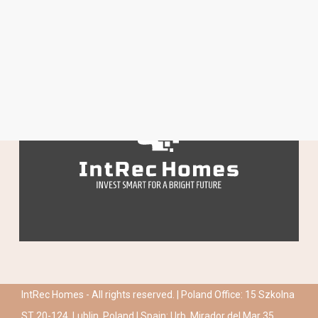
IntRec Homes - All rights reserved. | Poland Office: 15 Szkolna
ST 20-124, Lublin, Poland | Spain: Urb. Mirador del Mar 35,