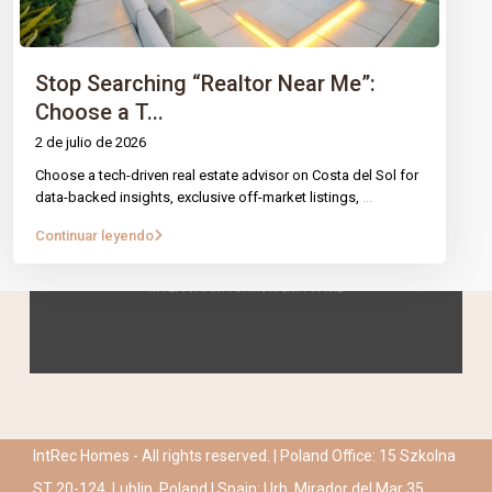
Stop Searching “Realtor Near Me”:
Choose a T...
2 de julio de 2026
Choose a tech-driven real estate advisor on Costa del Sol for
data-backed insights, exclusive off-market listings,
...
Continuar leyendo
IntRec Homes - All rights reserved. | Poland Office: 15 Szkolna
ST 20-124, Lublin, Poland | Spain: Urb. Mirador del Mar 35,