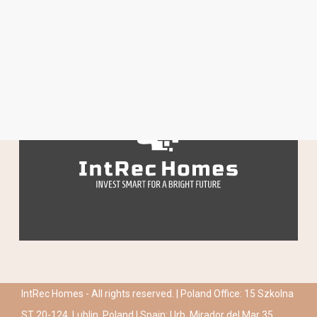
IntRec Homes - All rights reserved. | Poland Office: 15 Szkolna
ST 20-124, Lublin, Poland | Spain: Urb. Mirador del Mar 35,