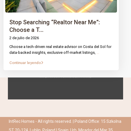
Stop Searching “Realtor Near Me”:
Choose a T...
2 de julio de 2026
Choose a tech-driven real estate advisor on Costa del Sol for
data-backed insights, exclusive off-market listings,
...
Continuar leyendo
IntRec Homes - All rights reserved. | Poland Office: 15 Szkolna
ST 20-124, Lublin, Poland | Spain: Urb. Mirador del Mar 35,