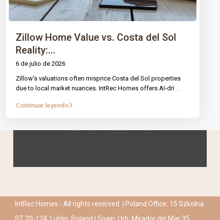
Zillow Home Value vs. Costa del Sol
Reality:...
6 de julio de 2026
Zillow's valuations often misprice Costa del Sol properties
due to local market nuances. IntRec Homes offers AI-dri
...
Continuar leyendo
IntRec Homes - All rights reserved. | Poland Office: 15 Szkolna
ST 20-124, Lublin, Poland | Spain: Urb. Mirador del Mar 35,