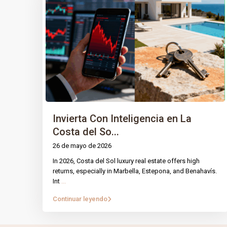
Invierta Con Inteligencia en La
Costa del So...
26 de mayo de 2026
In 2026, Costa del Sol luxury real estate offers high
PÁGINA
IntRec Homes
conecta el mundo
returns, especially in Marbella, Estepona, and Benahavís.
Int
...
inmobiliario con el emprendimiento.
Prop
Compramos, vendemos e invertimos en
Continuar leyendo
Nuest
propiedades y startups, creando valor con
propósito en cada transacción.
Blog