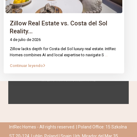
Zillow Real Estate vs. Costa del Sol
Reality...
4 de julio de 2026
Zillow lacks depth for Costa del Sol luxury real estate. IntRec
Homes combines AI and local expertise to navigate S
...
Continuar leyendo
IntRec Homes - All rights reserved. | Poland Office: 15 Szkolna
ST 20-124, Lublin, Poland | Spain: Urb. Mirador del Mar 35,