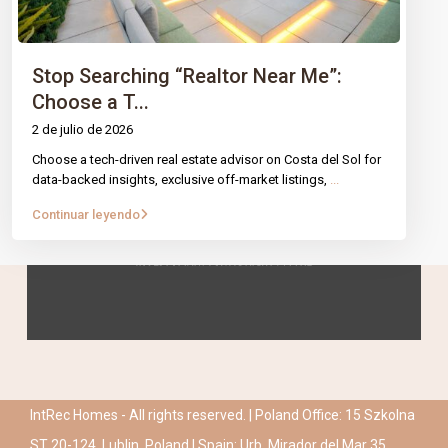
Stop Searching “Realtor Near Me”:
Choose a T...
2 de julio de 2026
Choose a tech-driven real estate advisor on Costa del Sol for
data-backed insights, exclusive off-market listings,
...
Continuar leyendo
IntRec Homes - All rights reserved. | Poland Office: 15 Szkolna
ST 20-124, Lublin, Poland | Spain: Urb. Mirador del Mar 35,