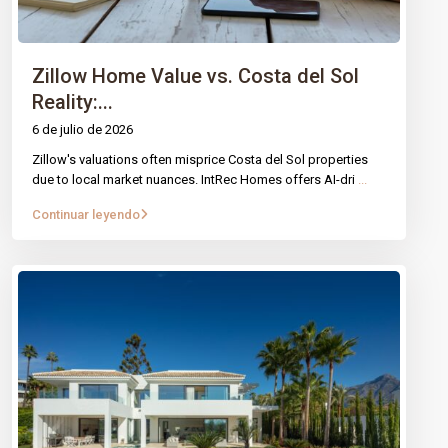
Contacto
Aviso Legal
Política de Cookies
Zillow Home Value vs. Costa del Sol
Reality:...
CONTACTO
6 de julio de 2026
Mirador Del Mar Local 35 Bahia de Casares Estepona
Zillow's valuations often misprice Costa del Sol properties
Malaga
due to local market nuances. IntRec Homes offers AI-dri
...
+34 621 082 696
Continuar leyendo
info@intrechomes.com