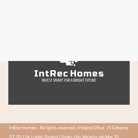
IntRec Homes - All rights reserved. | Poland Office: 15 Szkolna
ST 20-124, Lublin, Poland | Spain: Urb. Mirador del Mar 35,