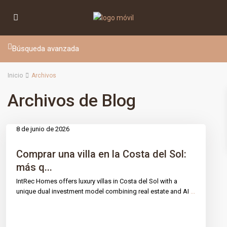
Búsqueda avanzada
Inicio
Archivos
IntRec Homes
conecta el mundo inmobiliario con el
Archivos de Blog
emprendimiento. Compramos, vendemos e invertimos en
propiedades y startups, creando valor con propósito en cada
transacción.
8 de junio de 2026
Tecnología, confianza e innovación.
Comprar una villa en la Costa del Sol:
PÁGINAS
más q...
IntRec Homes offers luxury villas in Costa del Sol with a
Propiedades
unique dual investment model combining real estate and AI
...
Nuestros servicios
Blog
Contacto