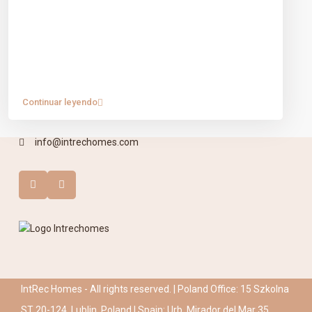
Aviso Legal
Política de Cookies
CONTACTO
Mirador Del Mar Local 35 Bahia de Casares Estepona
Continuar leyendo
Malaga
+34 621 082 696
info@intrechomes.com
IntRec Homes - All rights reserved. | Poland Office: 15 Szkolna
ST 20-124, Lublin, Poland | Spain: Urb. Mirador del Mar 35,