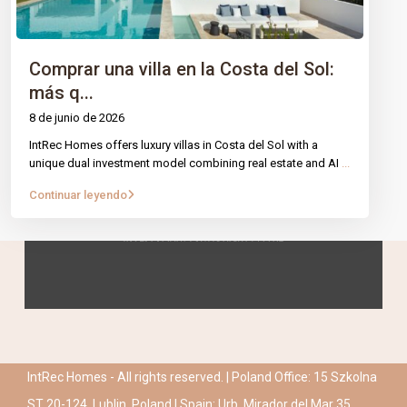
Comprar una villa en la Costa del Sol:
más q...
8 de junio de 2026
IntRec Homes offers luxury villas in Costa del Sol with a
unique dual investment model combining real estate and AI
...
Continuar leyendo
IntRec Homes - All rights reserved. | Poland Office: 15 Szkolna
ST 20-124, Lublin, Poland | Spain: Urb. Mirador del Mar 35,