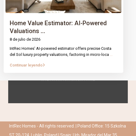
Home Value Estimator: AI-Powered
Valuations ...
8 de julio de 2026
IntRec Homes' AI-powered estimator offers precise Costa
del Sol luxury property valuations, factoring in micro-loca
...
Continuar leyendo
IntRec Homes - All rights reserved. | Poland Office: 15 Szkolna
ST 20-124, Lublin, Poland | Spain: Urb. Mirador del Mar 35,