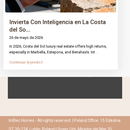
Invierta Con Inteligencia en La Costa
del So...
26 de mayo de 2026
In 2026, Costa del Sol luxury real estate offers high returns,
especially in Marbella, Estepona, and Benahavís. Int
...
Continuar leyendo
IntRec Homes - All rights reserved. | Poland Office: 15 Szkolna
ST 20-124, Lublin, Poland | Spain: Urb. Mirador del Mar 35,