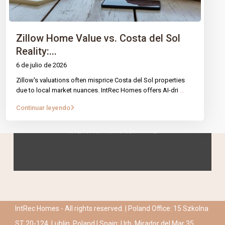
Zillow Home Value vs. Costa del Sol
Reality:...
6 de julio de 2026
Zillow's valuations often misprice Costa del Sol properties
due to local market nuances. IntRec Homes offers AI-dri
...
Continuar leyendo
IntRec Homes - All rights reserved. | Poland Office: 15 Szkolna
ST 20-124, Lublin, Poland | Spain: Urb. Mirador del Mar 35,