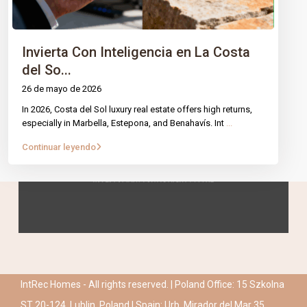
Invierta Con Inteligencia en La Costa
del So...
26 de mayo de 2026
In 2026, Costa del Sol luxury real estate offers high returns,
especially in Marbella, Estepona, and Benahavís. Int
...
Continuar leyendo
IntRec Homes - All rights reserved. | Poland Office: 15 Szkolna
ST 20-124, Lublin, Poland | Spain: Urb. Mirador del Mar 35,