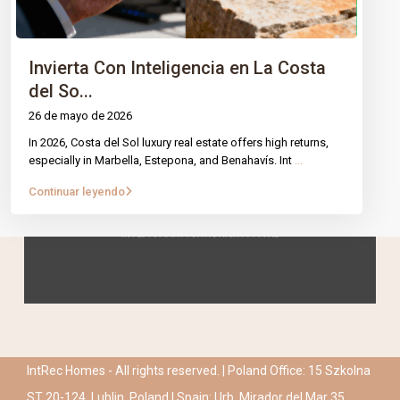
Invierta Con Inteligencia en La Costa
del So...
26 de mayo de 2026
In 2026, Costa del Sol luxury real estate offers high returns,
especially in Marbella, Estepona, and Benahavís. Int
...
Continuar leyendo
IntRec Homes - All rights reserved. | Poland Office: 15 Szkolna
ST 20-124, Lublin, Poland | Spain: Urb. Mirador del Mar 35,