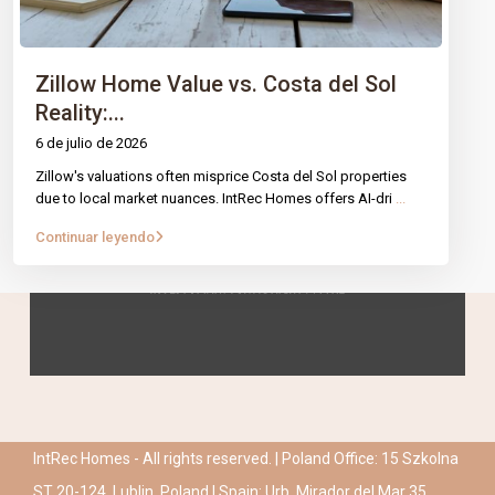
Zillow Home Value vs. Costa del Sol
Reality:...
6 de julio de 2026
Zillow's valuations often misprice Costa del Sol properties
due to local market nuances. IntRec Homes offers AI-dri
...
Continuar leyendo
IntRec Homes - All rights reserved. | Poland Office: 15 Szkolna
ST 20-124, Lublin, Poland | Spain: Urb. Mirador del Mar 35,