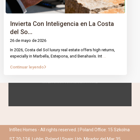
Invierta Con Inteligencia en La Costa
del So...
26 de mayo de 2026
In 2026, Costa del Sol luxury real estate offers high returns,
especially in Marbella, Estepona, and Benahavís. Int
...
Continuar leyendo
IntRec Homes - All rights reserved. | Poland Office: 15 Szkolna
ST 20-124, Lublin, Poland | Spain: Urb. Mirador del Mar 35,