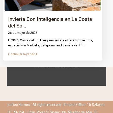
Invierta Con Inteligencia en La Costa
del So...
26 de mayo de 2026
In 2026, Costa del Sol luxury real estate offers high returns,
especially in Marbella, Estepona, and Benahavís. Int
...
Continuar leyendo
IntRec Homes - All rights reserved. | Poland Office: 15 Szkolna
ST 20-124, Lublin, Poland | Spain: Urb. Mirador del Mar 35,