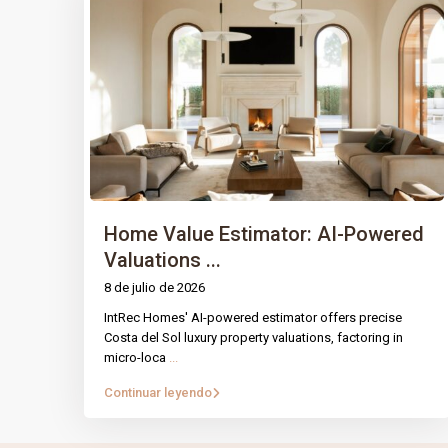
Home Value Estimator: AI-Powered
Valuations ...
8 de julio de 2026
IntRec Homes' AI-powered estimator offers precise
PÁGINA
IntRec Homes
conecta el mundo
Costa del Sol luxury property valuations, factoring in
micro-loca
...
inmobiliario con el emprendimiento.
Prop
Compramos, vendemos e invertimos en
Continuar leyendo
Nuest
propiedades y startups, creando valor con
propósito en cada transacción.
Blog