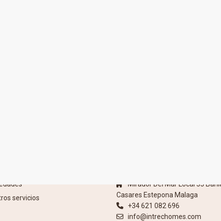
S
CONTACTO
iedades
Mirador Del Mar Local 35 Bahi
Casares Estepona Malaga
ros servicios
+34 621 082 696
info@intrechomes.com