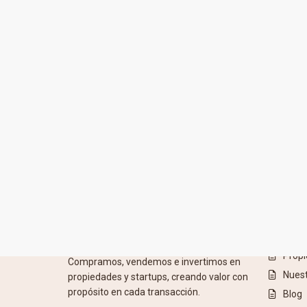
PÁGINA
IntRec Homes
conecta el mundo
inmobiliario con el emprendimiento.
Prop
Compramos, vendemos e invertimos en
Nuest
propiedades y startups, creando valor con
propósito en cada transacción.
Blog