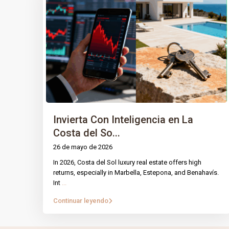
Invierta Con Inteligencia en La
Costa del So...
26 de mayo de 2026
In 2026, Costa del Sol luxury real estate offers high
PÁGINA
IntRec Homes
conecta el mundo
returns, especially in Marbella, Estepona, and Benahavís.
Int
...
inmobiliario con el emprendimiento.
Prop
Compramos, vendemos e invertimos en
Continuar leyendo
Nuest
propiedades y startups, creando valor con
propósito en cada transacción.
Blog