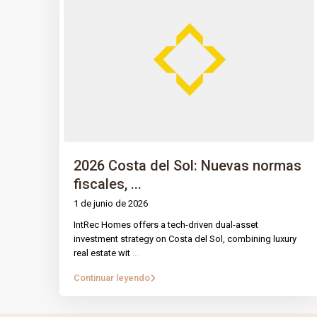
2026 Costa del Sol: Nuevas normas
fiscales, ...
1 de junio de 2026
IntRec Homes offers a tech-driven dual-asset
PÁGINA
IntRec Homes
conecta el mundo
investment strategy on Costa del Sol, combining luxury
real estate wit
...
inmobiliario con el emprendimiento.
Prop
Compramos, vendemos e invertimos en
Continuar leyendo
Nuest
propiedades y startups, creando valor con
propósito en cada transacción.
Blog