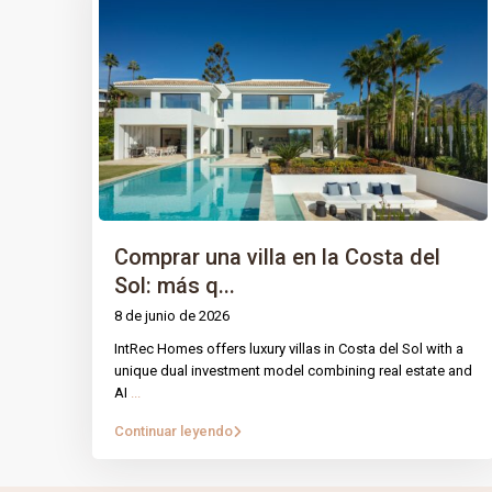
Comprar una villa en la Costa del
Sol: más q...
8 de junio de 2026
IntRec Homes offers luxury villas in Costa del Sol with a
PÁGINA
IntRec Homes
conecta el mundo
unique dual investment model combining real estate and
AI
...
inmobiliario con el emprendimiento.
Prop
Compramos, vendemos e invertimos en
Continuar leyendo
Nuest
propiedades y startups, creando valor con
propósito en cada transacción.
Blog